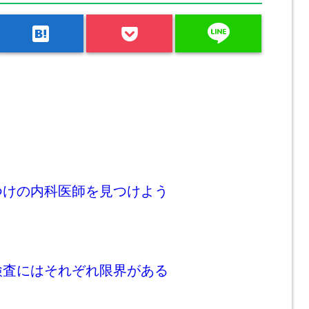
line
hatenabookmark
つけの内科医師を見つけよう
検査にはそれぞれ限界がある