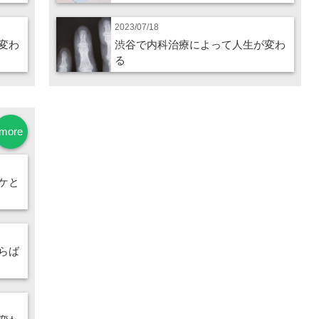
2023/07/18
変わ
渋谷で内科治療によって人生が変わ
る
more
ケと
らば