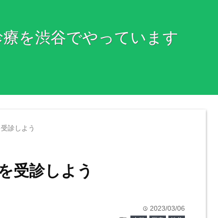
診療を渋谷でやっています
を受診しよう
を受診しよう
2023/03/06
time