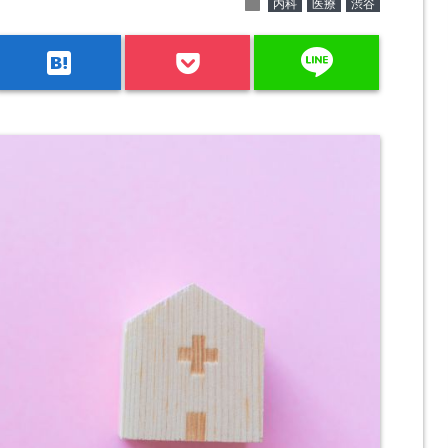
folder
内科
医療
渋谷
line
hatenabookmark