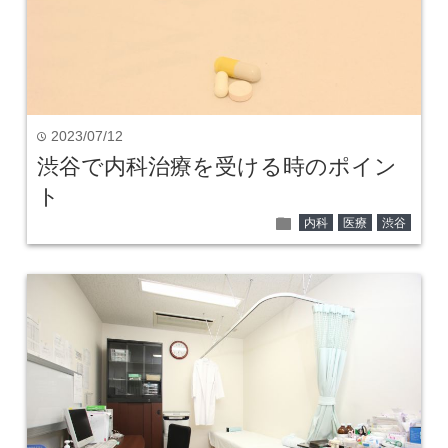
2023/07/12
time
渋谷で内科治療を受ける時のポイン
ト
folder
内科
医療
渋谷