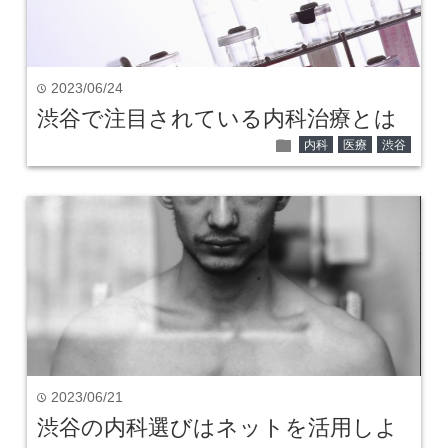
2023/06/24
time
渋谷で注目されている内科治療とは
folder
内科
医療
渋谷
2023/06/21
time
渋谷の内科選びはネットを活用しよ