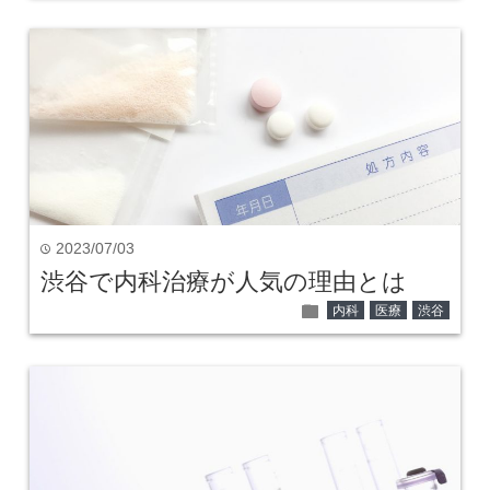
2023/07/03
time
渋谷で内科治療が人気の理由とは
folder
内科
医療
渋谷