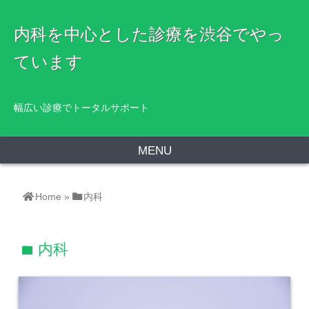
内科を中心とした診療を渋谷でやっ
ています
幅広い診療でトータルサポート
MENU
Home
»
内科
内科
folder