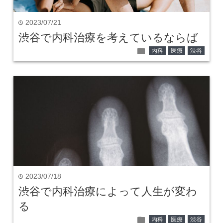
2023/07/21
time
渋谷で内科治療を考えているならば
folder
内科
医療
渋谷
2023/07/18
time
渋谷で内科治療によって人生が変わ
る
folder
内科
医療
渋谷