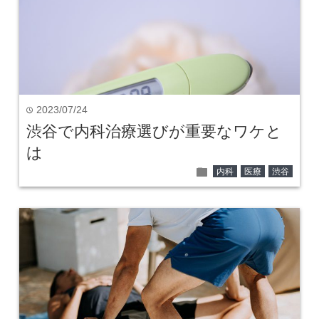
2023/07/24
time
渋谷で内科治療選びが重要なワケと
は
folder
内科
医療
渋谷