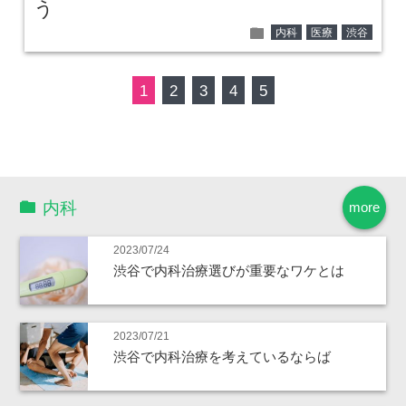
う
folder
内科
医療
渋谷
1
2
3
4
5
内科
more
2023/07/24
渋谷で内科治療選びが重要なワケとは
2023/07/21
渋谷で内科治療を考えているならば