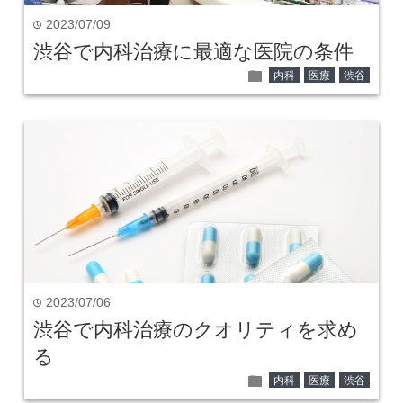
2023/07/09
time
渋谷で内科治療に最適な医院の条件
folder
内科
医療
渋谷
2023/07/06
time
渋谷で内科治療のクオリティを求め
る
folder
内科
医療
渋谷