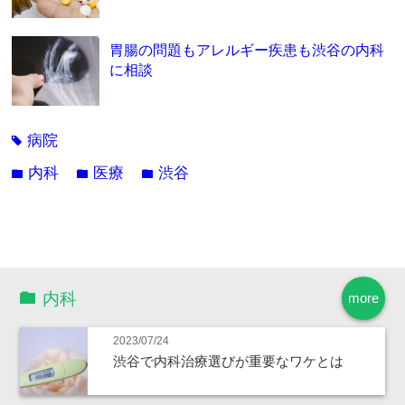
胃腸の問題もアレルギー疾患も渋谷の内科
に相談
病院
tag
内科
医療
渋谷
folder
folder
folder
内科
more
2023/07/24
渋谷で内科治療選びが重要なワケとは