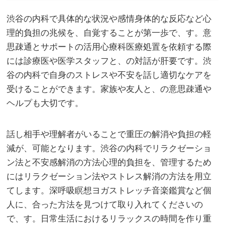
渋谷の内科で具体的な状況や感情身体的な反応など心
理的負担の兆候を、自覚することが第一歩で、す。
意
思疎通とサポートの活用心療科医療処置を依頼する際
には診療医や医学スタッフと、の対話が肝要です。渋
谷の内科で自身のストレスや不安を話し適切なケアを
受けることができます。家族や友人と、の意思疎通や
ヘルプも大切です。
話し相手や理解者がいることで重圧の解消や負担の軽
減が、可能となります。渋谷の内科でリラクゼーショ
ン法と不安感解消の方法心理的負担を、管理するため
にはリラクゼーション法やストレス解消の方法を用立
てします。深呼吸瞑想ヨガストレッチ音楽鑑賞など個
人に、合った方法を見つけて取り入れてくださいの
で、す。日常生活におけるリラックスの時間を作り重