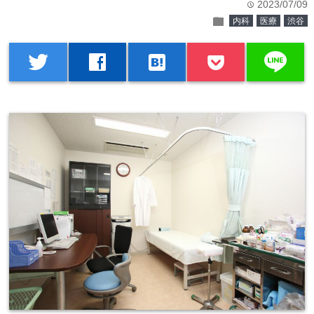
2023/07/09
time
folder
内科
医療
渋谷
line
twitter
facebook
hatenabookmark