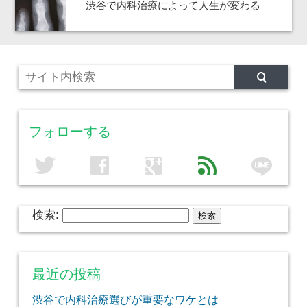
渋谷で内科治療によって人生が変わる
フォローする
line
twitter
facebook
google
feed
検索:
最近の投稿
渋谷で内科治療選びが重要なワケとは