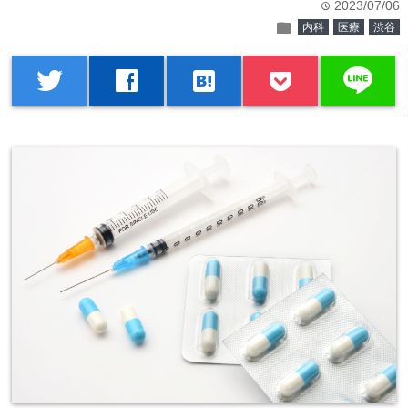
2023/07/06
time
folder
内科
医療
渋谷
line
twitter
facebook
hatenabookmark