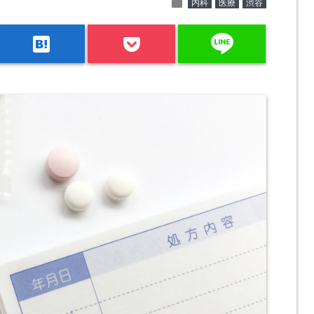
folder
内科
医療
渋谷
line
hatenabookmark