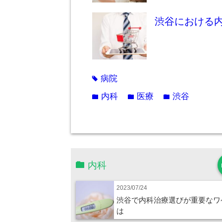
渋谷における
病院
tag
内科
医療
渋谷
folder
folder
folder
内科
2023/07/24
渋谷で内科治療選びが重要なワ
は