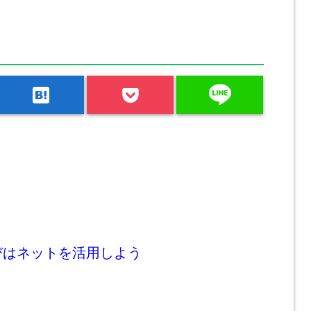
line
hatenabookmark
びはネットを活用しよう